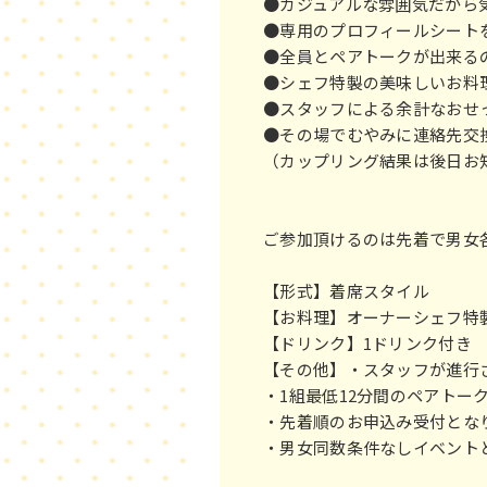
●カジュアルな雰囲気だか
●専用のプロフィールシート
●全員とペアトークが出来
●シェフ特製の美味しいお
●スタッフによる余計なおせ
●その場でむやみに連絡先交
（カップリング結果は後日
ご参加頂けるのは先着で男女各
【形式】着席スタイル
【お料理】オーナーシェフ特製
【ドリンク】1ドリンク付
【その他】・スタッフが進
・1組最低12分間のペアト
・先着順のお申込み受付と
・男女同数条件なしイベント