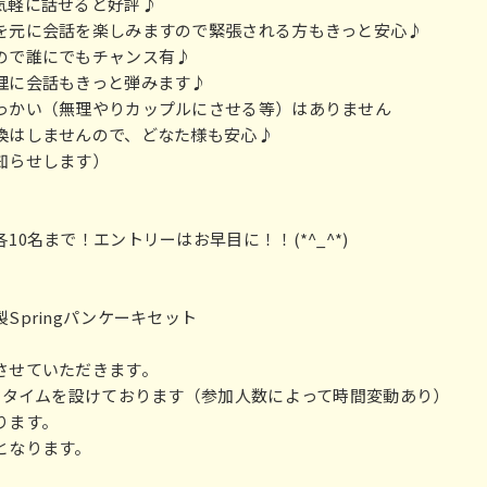
ら気軽に話せると好評♪
を元に会話を楽しみますので緊張される方もきっと安心♪
るので誰にでもチャンス有♪
料理に会話もきっと弾みます♪
っかい（無理やりカップルにさせる等）はありません
換はしませんので、どなた様も安心♪
お知らせします）
10名まで！エントリーはお早目に！！(*^_^*)
Springパンケーキセット
き
行させていただきます。
ークタイムを設けております（参加人数によって時間変動あり）
なります。
となります。