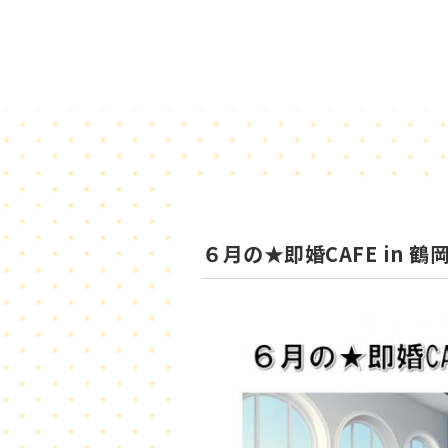
６月の★即婚CAFE in 鶴