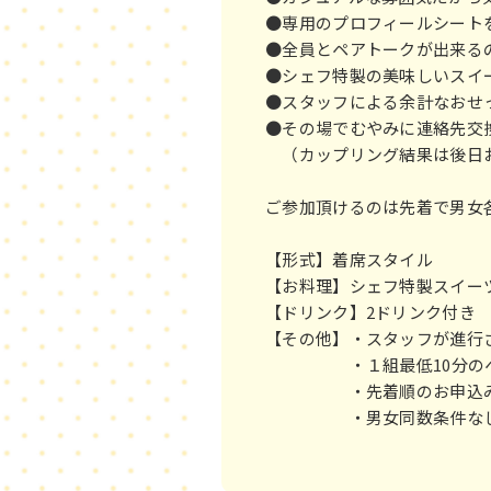
●専用のプロフィールシート
●全員とペアトークが出来
●シェフ特製の美味しいスイ
●スタッフによる余計なおせ
●その場でむやみに連絡先交
（カップリング結果は後日
ご参加頂けるのは先着で男女各
【形式】着席スタイル
【お料理】シェフ特製スイ
【ドリンク】2ドリンク付
【その他】・スタッフが進
・１組最低10分のペア
・先着順のお申込み
・男女同数条件なしイ