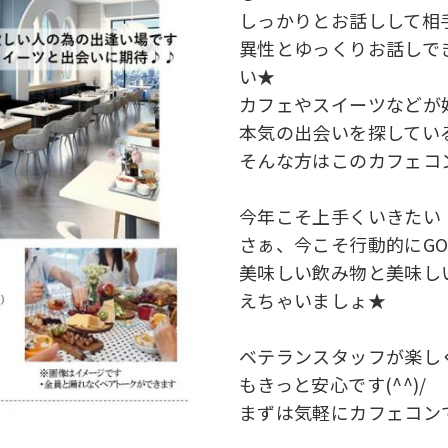
しっかりとお話しして
異性とゆっくりお話しで
い★
カフェやスイーツなど
本気の出会いを探して
そんな方はこのカフェ
今年こそ上手くいきた
さぁ、今こそ行動的にG
美味しい飲み物と美味し
えちゃいましょ★
ベテランスタッフが楽し
もきっと安心です(^^)/
まずは気軽にカフェコン