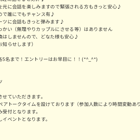
を元に会話を楽しみますので緊張される方もきっと安心♪
るので誰にでもチャンス有♪
ーツに会話もきっと弾みます♪
っかい（無理やりカップルにさせる等）はありません
換はしませんので、どなた様も安心♪
お知らせします）
5名まで！エントリーはお早目に！！(*^_^*)
ーツ
き
行させていただきます。
トークタイムを設けております（参加人数により時間変動
受付となります。
ベントとなります。